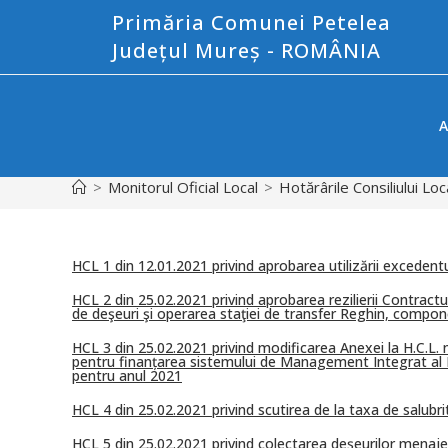
Primăria Comunei Petelea
Județul Mureș - ROMÂNIA
A
>
Monitorul Oficial Local
>
Hotărârile Consiliului Loc
HCL 1 din 12.01.2021 privind aprobarea utilizării excedentul
HCL 2 din 25.02.2021 privind aprobarea rezilierii Contractul
de deşeuri şi operarea staţiei de transfer Reghin, compone
HCL 3 din 25.02.2021 privind modificarea Anexei la H.C.L. 
pentru finanțarea sistemului de Management Integrat al De
pentru anul 2021
HCL 4 din 25.02.2021 privind scutirea de la taxa de salubr
HCL 5 din 25.02.2021 privind colectarea deşeurilor menaje