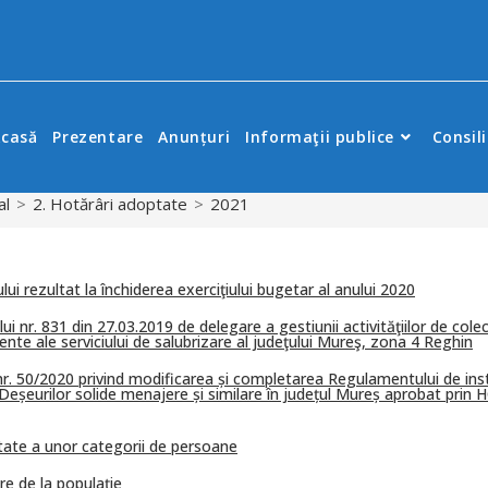
casă
Prezentare
Anunțuri
Informaţii publice
Consili
al
>
2. Hotărâri adoptate
>
2021
ui rezultat la închiderea exerciţiului bugetar al anului 2020
ui nr. 831 din 27.03.2019 de delegare a gestiunii activităţiilor de colec
nte ale serviciului de salubrizare al judeţului Mureş, zona 4 Reghin
nr. 50/2020 privind modificarea și completarea Regulamentului de insti
șeurilor solide menajere și similare în județul Mureș aprobat prin HC
itate a unor categorii de persoane
re de la populaţie