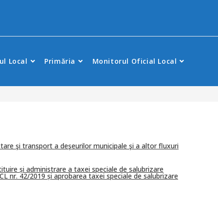
ul Local
Primăria
Monitorul Oficial Local
tare şi transport a deşeurilor municipale şi a altor fluxuri
tuire și administrare a taxei speciale de salubrizare
L nr. 42/2019 și aprobarea taxei speciale de salubrizare