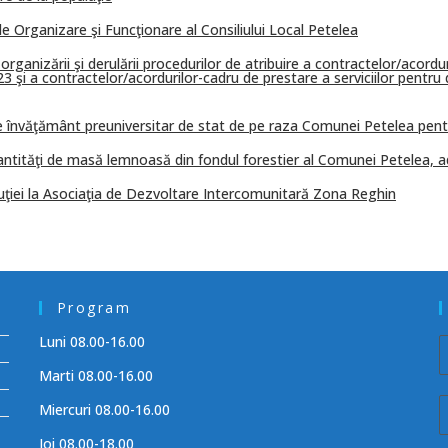
e Organizare şi Funcţionare al Consiliului Local Petelea
rganizării şi derulării procedurilor de atribuire a contractelor/acordu
şi a contractelor/acordurilor-cadru de prestare a serviciilor pentru de
 de învăţământ preuniversitar de stat de pe raza Comunei Petelea pen
cantităţi de masă lemnoasă din fondul forestier al Comunei Petelea, ad
buţiei la Asociaţia de Dezvoltare Intercomunitară Zona Reghin
Program
Luni 08.00-16.00
Marti 08.00-16.00
Miercuri 08.00-16.00
Joi 08.00-18.00