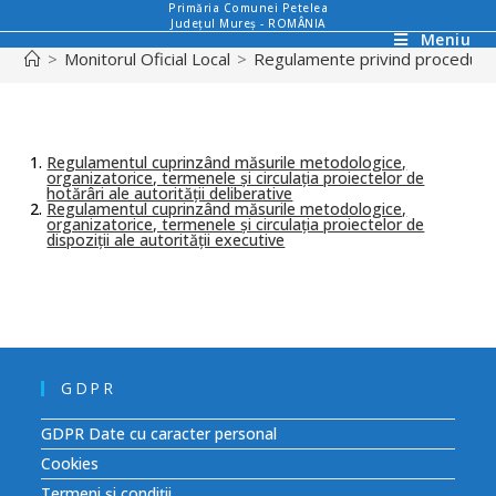
Primăria Comunei Petelea
Județul Mureș - ROMÂNIA
Meniu
>
Monitorul Oficial Local
>
Regulamente privind proceduril
Regulamentul cuprinzând măsurile metodologice,
organizatorice, termenele și circulația proiectelor de
hotărâri ale autorității deliberative
Regulamentul cuprinzând măsurile metodologice,
organizatorice, termenele și circulația proiectelor de
dispoziții ale autorității executive
GDPR
GDPR Date cu caracter personal
Cookies
Termeni și condiții