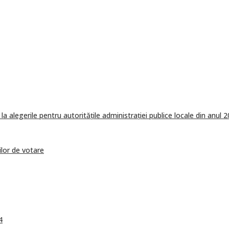
la alegerile pentru autoritățile administrației publice locale din anul 
ilor de votare
4