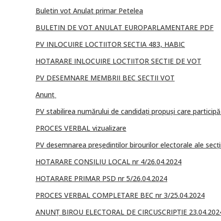
Buletin vot Anulat primar Petelea
BULETIN DE VOT ANULAT EUROPARLAMENTARE PDF
PV INLOCUIRE LOCTIITOR SECTIA 483, HABIC
HOTARARE INLOCUIRE LOCTIITOR SECTIE DE VOT
PV DESEMNARE MEMBRII BEC SECTII VOT
Anunț
PV stabilirea numărului de candidați propuși care participă 
PROCES VERBAL vizualizare
PV desemnarea președinților birourilor electorale ale secți
HOTARARE CONSILIU LOCAL nr 4/26.04.2024
HOTARARE PRIMAR PSD nr 5/26.04.2024
PROCES VERBAL COMPLETARE BEC nr 3/25.04.2024
ANUNȚ BIROU ELECTORAL DE CIRCUSCRIPȚIE 23.04.202