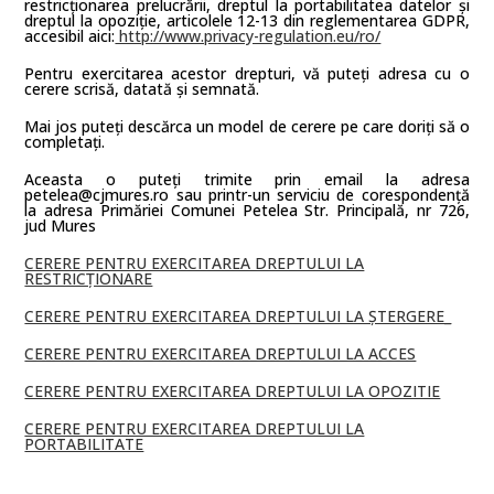
restricționarea prelucrării, dreptul la portabilitatea datelor și
dreptul la opoziție, articolele 12-13 din reglementarea GDPR,
accesibil aici:
http://www.privacy-regulation.eu/ro/
Pentru exercitarea acestor drepturi, vă puteți adresa cu o
cerere scrisă, datată și semnată.
Mai jos puteți descărca un model de cerere pe care doriți să o
completați.
Aceasta o puteți trimite prin email la adresa
petelea@cjmures.ro sau printr-un serviciu de corespondență
la adresa Primăriei Comunei Petelea Str. Principală, nr 726,
jud Mures
CERERE PENTRU EXERCITAREA DREPTULUI LA
RESTRICȚIONARE
CERERE PENTRU EXERCITAREA DREPTULUI LA ȘTERGERE_
CERERE PENTRU EXERCITAREA DREPTULUI LA ACCES
CERERE PENTRU EXERCITAREA DREPTULUI LA OPOZITIE
CERERE PENTRU EXERCITAREA DREPTULUI LA
PORTABILITATE