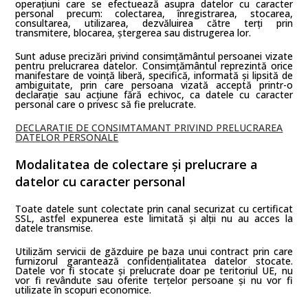
operațiuni care se efectuează asupra datelor cu caracter
personal precum: colectarea, înregistrarea, stocarea,
consultarea, utilizarea, dezvăluirea către terți prin
transmitere, blocarea, ștergerea sau distrugerea lor.
Sunt aduse precizări privind consimțământul persoanei vizate
pentru prelucrarea datelor. Consimțământul reprezintă orice
manifestare de voință liberă, specifică, informată și lipsită de
ambiguitate, prin care persoana vizată acceptă printr-o
declarație sau acțiune fără echivoc, ca datele cu caracter
personal care o privesc să fie prelucrate.
DECLARATIE DE CONSIMTAMANT PRIVIND PRELUCRAREA
DATELOR PERSONALE
Modalitatea de colectare și prelucrare a
datelor cu caracter personal
Toate datele sunt colectate prin canal securizat cu certificat
SSL, astfel expunerea este limitată și alții nu au acces la
datele transmise.
Utilizăm servicii de găzduire pe baza unui contract prin care
furnizorul garantează confidențialitatea datelor stocate.
Datele vor fi stocate și prelucrate doar pe teritoriul UE, nu
vor fi revândute sau oferite terțelor persoane și nu vor fi
utilizate în scopuri economice.