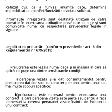
Refuzul dvs. de a furniza anumite date, determină
imposibilitatea acordării/furnizării serviciului solicitat.
Informaţiile înregistrate sunt destinate utilizării de către
operator în exercitarea atribuţiilor prevăzute de lege şi sunt
comunicate numai cu respectarea prevederilor legale în
vigoare.
Legalitatea prelucrării (conform prevederilor art. 6 din
Regulamentul nr 679/2019)
Prelucrarea este legală numai dacă şi în măsura în care se
aplică cel puţin una dintre următoarele condiţii:
a)
persoana vizată şi-a dat consimţământul pentru
prelucrarea datelor sale cu caracter personal pentru unul sau
mai multe scopuri specifice;
b)
prelucrarea este necesară pentru executarea unui
contract la care persoana vizată este parte sau pentru a face
demersuri la cererea persoanei vizate înainte de încheierea
unui contract;