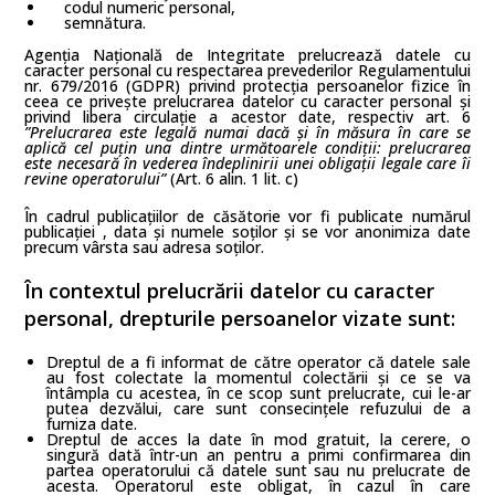
codul numeric personal,
semnătura.
Agenția Națională de Integritate prelucrează datele cu
caracter personal cu respectarea prevederilor Regulamentului
nr. 679/2016 (GDPR) privind protecția persoanelor fizice în
ceea ce privește prelucrarea datelor cu caracter personal și
privind libera circulație a acestor date, respectiv art. 6
”Prelucrarea este legală numai dacă și în măsura în care se
aplică cel puțin una dintre următoarele condiții: prelucrarea
este necesară în vederea îndeplinirii unei obligații legale care îi
revine operatorului”
(Art. 6 alin. 1 lit. c)
În cadrul publicațiilor de căsătorie vor fi publicate numărul
publicației , data și numele soților și se vor anonimiza date
precum vârsta sau adresa soților.
În contextul prelucrării datelor cu caracter
personal, drepturile persoanelor vizate sunt:
Dreptul de a fi informat de către operator că datele sale
au fost colectate la momentul colectării și ce se va
întâmpla cu acestea, în ce scop sunt prelucrate, cui le-ar
putea dezvălui, care sunt consecințele refuzului de a
furniza date.
Dreptul de acces la date în mod gratuit, la cerere, o
singură dată într-un an pentru a primi confirmarea din
partea operatorului că datele sunt sau nu prelucrate de
acesta. Operatorul este obligat, în cazul în care