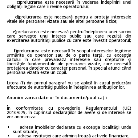
c)
prelucrarea este necesară în vederea îndeplinirii unei
obligaţii legale care îi revine operatorului;
d)
prelucrarea este necesară pentru a proteja interesele
vitale ale persoanei vizate sau ale altei persoane fizice;
e)
prelucrarea este necesară pentru îndeplinirea unei sarcini
care serveşte unui interes public sau care rezultă din
exercitarea autorităţii publice cu care este învestit operatorul;
f)
prelucrarea este necesară în scopul intereselor legitime
urmărite de operator sau de o parte terţă, cu excepţia
cazului în care prevalează interesele sau drepturile şi
libertăţile fundamentale ale persoanei vizate, care necesită
protejarea datelor cu caracter personal, în special atunci când
persoana vizată este un copil.
Litera (f) din primul paragraf nu se aplică în cazul prelucrării
efectuate de autorităţi publice în îndeplinirea atribuţiilor lor.
Anonimizarea datelor în documente/publicații
În conformitate cu prevederile Regulamentului (UE)
2016/679, în cuprinsul declarațiilor de avere și de interese se
vor anonimiza:
adresa imobilelor declarate cu excepţia localităţii unde
sunt situate,
adresa instituţiei care administrează activele financiare,