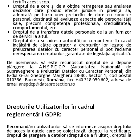
terți în acest scop.
Dreptul de a cere și de a obține retragerea sau anularea
deciziilor care produc efecte juridice în privința sa,
adoptată pe baza unei prelucrări de date cu caracter
personal, destinată să evalueze aspecte ale personalității
sale, precum competența profesională, credibilitatea,
comportamentul, etc.
Dreptul de a transfera datele personale de la un furnizor
de servicii la altul.
Dreptul de a se adresa autorităților competente în cazul
încălcării de către operator a drepturilor lor legate de
prelucrarea datelor cu caracter personal și pot reclama
nerespectarea drepturilor garantate de legislația aplicabilă.
De asemenea, vă este recunoscut dreptul de a depune
plângere la A.N.S.P.D.C.P (Autoritatea Națională de
Supraveghere a Prelucrării Datelor cu Caracter Personal) din
B-dul G-ral Gheorghe Margheru 28-30, Sector 1, cod poștal
010336, București, România, fax +40.318.059.602, adresa de
email
anspdcp@dataprotection.ro
Drepturile Utilizatorilor în cadrul
reglementării GDPR:
Recomandăm utilizatorilor să se informeze asupra dreptului
de acces la datele care se colectează, dreptul la rectificare,
dreptul de ștergere a datelor (dreptul de a fi uitat), dreptul la