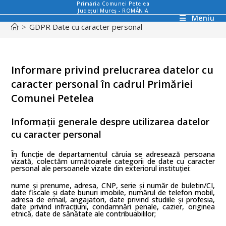
Primăria Comunei Petelea
Județul Mureș - ROMÂNIA
Meniu
>
GDPR Date cu caracter personal
Informare privind prelucrarea datelor cu
caracter personal în cadrul Primăriei
Comunei Petelea
Informații generale despre utilizarea datelor
cu caracter personal
În funcție de departamentul căruia se adresează persoana
vizată, colectăm următoarele categorii de date cu caracter
personal ale persoanele vizate din exteriorul instituției:
nume și prenume, adresa, CNP, serie și număr de buletin/CI,
date fiscale și date bunuri imobile, numărul de telefon mobil,
adresa de email, angajatori, date privind studiile și profesia,
date privind infracțiuni, condamnări penale, cazier, originea
etnică, date de sănătate ale contribuabililor;