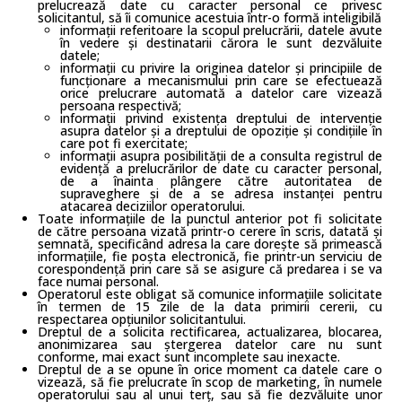
prelucrează date cu caracter personal ce privesc
solicitantul, să îi comunice acestuia într-o formă inteligibilă
informații referitoare la scopul prelucrării, datele avute
în vedere și destinatarii cărora le sunt dezvăluite
datele;
informații cu privire la originea datelor și principiile de
funcționare a mecanismului prin care se efectuează
orice prelucrare automată a datelor care vizează
persoana respectivă;
informații privind existența dreptului de intervenție
asupra datelor și a dreptului de opoziție și condițiile în
care pot fi exercitate;
informații asupra posibilității de a consulta registrul de
evidență a prelucrărilor de date cu caracter personal,
de a înainta plângere către autoritatea de
supraveghere și de a se adresa instanței pentru
atacarea deciziilor operatorului.
Toate informațiile de la punctul anterior pot fi solicitate
de către persoana vizată printr-o cerere în scris, datată și
semnată, specificând adresa la care dorește să primească
informațiile, fie poșta electronică, fie printr-un serviciu de
corespondență prin care să se asigure că predarea i se va
face numai personal.
Operatorul este obligat să comunice informațiile solicitate
în termen de 15 zile de la data primirii cererii, cu
respectarea opțiunilor solicitantului.
Dreptul de a solicita rectificarea, actualizarea, blocarea,
anonimizarea sau ștergerea datelor care nu sunt
conforme, mai exact sunt incomplete sau inexacte.
Dreptul de a se opune în orice moment ca datele care o
vizează, să fie prelucrate în scop de marketing, în numele
operatorului sau al unui terț, sau să fie dezvăluite unor