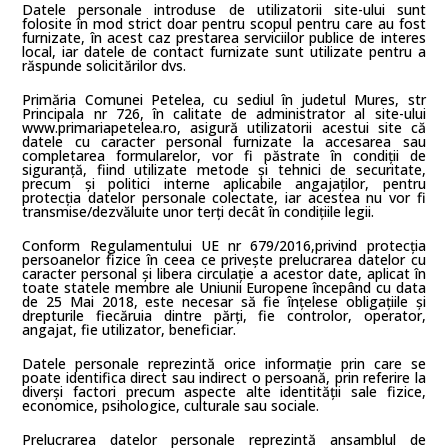
Datele personale introduse de utilizatorii site-ului sunt
folosite în mod strict doar pentru scopul pentru care au fost
furnizate, în acest caz prestarea serviciilor publice de interes
local, iar datele de contact furnizate sunt utilizate pentru a
răspunde solicitărilor dvs.
Primăria Comunei Petelea, cu sediul în judetul Mures, str
Principala nr 726, în calitate de administrator al site-ului
www.primariapetelea.ro, asigură utilizatorii acestui site că
datele cu caracter personal furnizate la accesarea sau
completarea formularelor, vor fi păstrate în condiții de
siguranță, fiind utilizate metode și tehnici de securitate,
precum și politici interne aplicabile angajaților, pentru
protecția datelor personale colectate, iar acestea nu vor fi
transmise/dezvăluite unor terți decât în condițiile legii.
Conform Regulamentului UE nr 679/2016,privind protecția
persoanelor fizice în ceea ce privește prelucrarea datelor cu
caracter personal și libera circulație a acestor date, aplicat în
toate statele membre ale Uniunii Europene începând cu data
de 25 Mai 2018, este necesar să fie înțelese obligațiile și
drepturile fiecăruia dintre părți, fie controlor, operator,
angajat, fie utilizator, beneficiar.
Datele personale reprezintă orice informație prin care se
poate identifica direct sau indirect o persoană, prin referire la
diverși factori precum aspecte alte identității sale fizice,
economice, psihologice, culturale sau sociale.
Prelucrarea datelor personale reprezintă ansamblul de