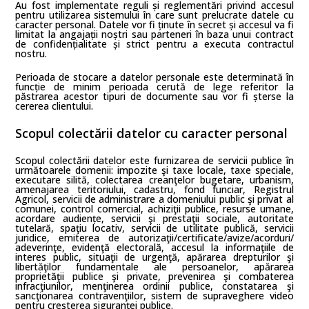
Au fost implementate reguli și reglementări privind accesul
pentru utilizarea sistemului în care sunt prelucrate datele cu
caracter personal. Datele vor fi ținute în secret și accesul va fi
limitat la angajații noștri sau parteneri în baza unui contract
de confidențialitate și strict pentru a executa contractul
nostru.
Perioada de stocare a datelor personale este determinată în
funcție de minim perioada cerută de lege referitor la
păstrarea acestor tipuri de documente sau vor fi șterse la
cererea clientului.
Scopul colectării datelor cu caracter personal
Scopul colectării datelor este furnizarea de servicii publice în
următoarele domenii: impozite şi taxe locale, taxe speciale,
executare silită, colectarea creanţelor bugetare, urbanism,
amenajarea teritoriului, cadastru, fond funciar, Registrul
Agricol, servicii de administrare a domeniului public şi privat al
comunei, control comercial, achiziţii publice, resurse umane,
acordare audiențe, servicii şi prestaţii sociale, autoritate
tutelară, spaţiu locativ, servicii de utilitate publică, servicii
juridice, emiterea de autorizaţii/certificate/avize/acorduri/
adeverinţe, evidenţă electorală, accesul la informaţiile de
interes public, situaţii de urgenţă, apărarea drepturilor şi
libertăţilor fundamentale ale persoanelor, apărarea
proprietăţii publice şi private, prevenirea şi combaterea
infracţiunilor, menţinerea ordinii publice, constatarea şi
sancţionarea contravenţiilor, sistem de supraveghere video
pentru creşterea siguranţei publice.