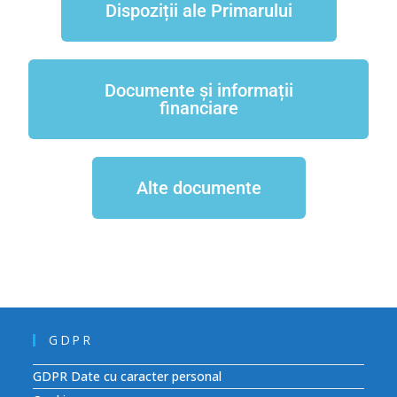
Dispoziții ale Primarului
Documente și informații
financiare
Alte documente
GDPR
GDPR Date cu caracter personal