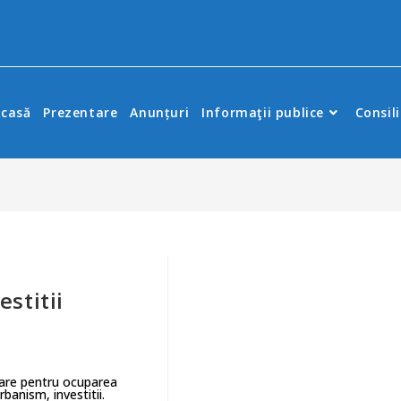
casă
Prezentare
Anunțuri
Informaţii publice
Consili
stitii
are pentru ocuparea
banism, investitii.