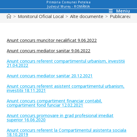
Primăria Comunei Petelea
Județul Mureș - ROMÂNIA
Meniu
>
Monitorul Oficial Local
>
Alte documente
>
Publicarea or
Anunt concurs muncitor necalificat 9.06.2022
Anunt concurs mediator sanitar 9.06.2022
Anunt concurs referent compartimentul urbanism, investitii
21.04.2022
Anunt concurs mediator sanitar 20.12.2021
Anunt concurs referent asistent compartimentul urbanism,
investitii 18.11.2021
Anunt concurs compartiment financiar contabil,
compartiment fond funciar 12.02.2021
Anunt concurs
promovare in grad profesional imediat
superior 16.06.2020
Anunt concurs referent la Compartimentul asistenta sociala
18.10.2019